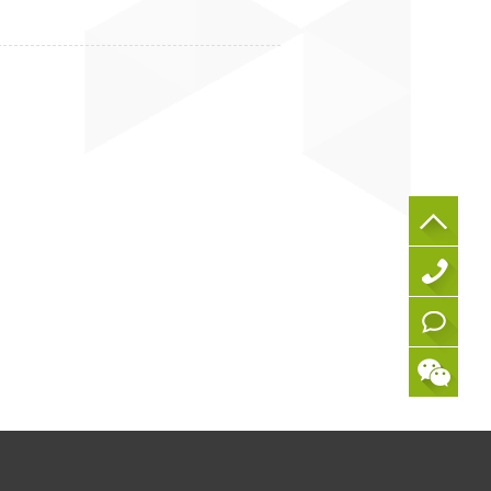
0
5
在
9
线
1
咨
-
询