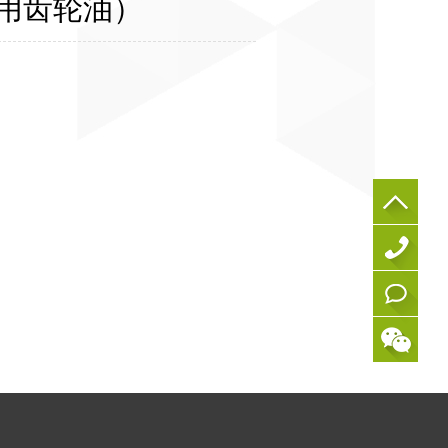
用齿轮油）
0
5
在
9
线
1
咨
-
询