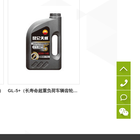
0
）
GL-5+（长寿命超重负荷车辆齿轮油）
5
在
9
线
1
咨
-
询